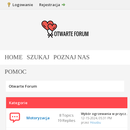
Logowanie
Rejestracja
HOME
SZUKAJ
POZNAJ NAS
POMOC
Otwarte Forum
Kategorie
Wybór ogrzewania w przycz...
8 Topics
Motoryzacja
12-15-2024, 05:31 PM
19 Replies
przez
Housbu