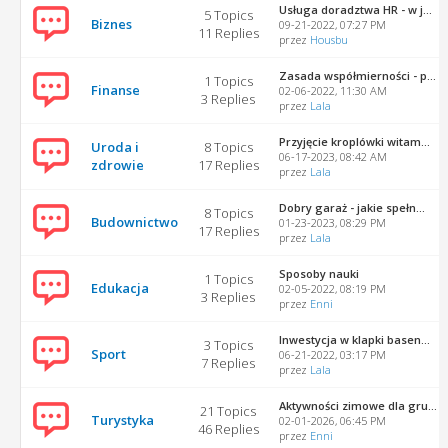
Usługa doradztwa HR - w j...
5 Topics
Biznes
09-21-2022, 07:27 PM
11 Replies
przez
Housbu
Zasada współmierności - p...
1 Topics
Finanse
02-06-2022, 11:30 AM
3 Replies
przez
Lala
Przyjęcie kroplówki witam...
Uroda i
8 Topics
06-17-2023, 08:42 AM
zdrowie
17 Replies
przez
Lala
Dobry garaż - jakie spełn...
8 Topics
Budownictwo
01-23-2023, 08:29 PM
17 Replies
przez
Lala
Sposoby nauki
1 Topics
Edukacja
02-05-2022, 08:19 PM
3 Replies
przez
Enni
Inwestycja w klapki basen...
3 Topics
Sport
06-21-2022, 03:17 PM
7 Replies
przez
Lala
Aktywności zimowe dla gru...
21 Topics
Turystyka
02-01-2026, 06:45 PM
46 Replies
przez
Enni