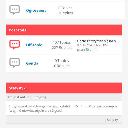
0 Topics
Ogłoszenia
0 Replies
Pozostałe
Gdzie zatrzymać się na si...
107 Topics
Off-topic
07-30-2026, 06:26 PM
227 Replies
przez
Brumin
0 Topics
Giełda
0 Replies
Statystyki
Kto jest online
[
Szczegóły
]
2 użytkowników aktywnych w ciągu ostatnich 15 minut: 0 zarejestrowanych
(w tym 0 niewidocznych) oraz 2 gości.
|
Statystyki