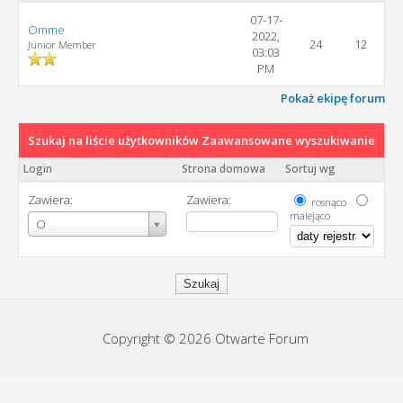
07-17-
Omme
2022,
24
12
Junior Member
03:03
PM
Pokaż ekipę forum
Szukaj na liście użytkowników
Zaawansowane wyszukiwanie
Login
Strona domowa
Sortuj wg
Zawiera:
Zawiera:
rosnąco
malejąco
Login
O
Copyright © 2026 Otwarte Forum