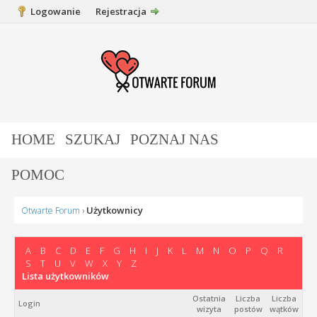
Logowanie
Rejestracja
HOME
SZUKAJ
POZNAJ NAS
POMOC
Użytkownicy
Otwarte Forum
›
A
B
C
D
E
F
G
H
I
J
K
L
M
N
O
P
Q
R
S
T
U
V
W
X
Y
Z
Lista użytkowników
Ostatnia
Liczba
Liczba
Login
wizyta
postów
wątków