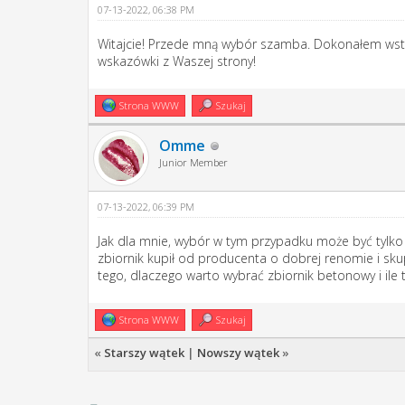
07-13-2022, 06:38 PM
Witajcie! Przede mną wybór szamba. Dokonałem wstępn
wskazówki z Waszej strony!
Strona WWW
Szukaj
Omme
Junior Member
07-13-2022, 06:39 PM
Jak dla mnie, wybór w tym przypadku może być tylko
zbiornik kupił od producenta o dobrej renomie i sku
tego, dlaczego warto wybrać zbiornik betonowy i i
Strona WWW
Szukaj
«
Starszy wątek
|
Nowszy wątek
»