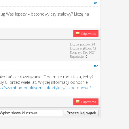
#1
ług Was lepszy – betonowy czy stalowy? Liczę na
Odpowiedz
Liczba postów: 24
Liczba wątków: 12
Dołączył: Dec 2021
Reputacja:
0
#2
żo tańsze rozwiązanie. Ode mnie rada taka, żebyś
 Ci przez wiele lat. Więcej informacji odnośnie
s://szambamonolityczne.pl/artykuly/i...-betonowe/
Odpowiedz