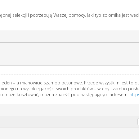
ej selekcji i potrzebuję Waszej pomocy. Jaki typ zbiornika jest wed
 jeden – a mianowicie szambo betonowe. Przede wszystkim jest to du
pionego na wysokiej jakości swoich produktów – wtedy szambo posłuży
le to może kosztować, można znaleźć pod następującym adresem:
http