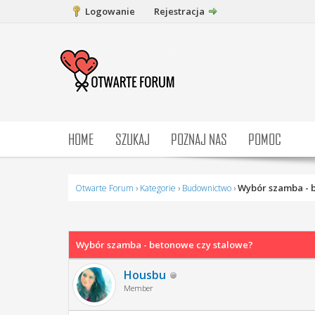
Logowanie
Rejestracja
HOME
SZUKAJ
POZNAJ NAS
POMOC
Wybór szamba - 
Otwarte Forum
›
Kategorie
›
Budownictwo
›
0 głosów - średnia: 0
1
2
3
4
5
Wybór szamba - betonowe czy stalowe?
Housbu
Member